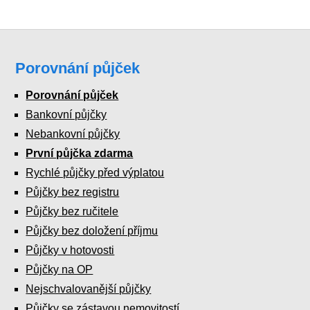
Porovnání půjček
Porovnání půjček
Bankovní půjčky
Nebankovní půjčky
První půjčka zdarma
Rychlé půjčky před výplatou
Půjčky bez registru
Půjčky bez ručitele
Půjčky bez doložení příjmu
Půjčky v hotovosti
Půjčky na OP
Nejschvalovanější půjčky
Půjčky se zástavou nemovitostí