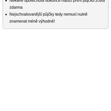
Některé společnosti dokonce nabízí první půjčku zcela
zdarma
Nejschvalovanější půjčky tedy nemusí nutně
znamenat méně výhodné!