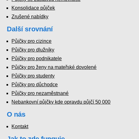
Konsolidace půjček
Zrušené nabídky
Další srovnání
Půjčky pro cizince
Půjčky pro dlužníky
Půjčky pro podnikatele
Půjčky pro ženy na mateřské dovolené
Půjčky pro studenty
Půjčky pro důchodce
Půjčky pro nezaměstnané
Nebankovní půjčky kde opravdu půjčí 50 000
O nás
Kontakt
Jak to zde funguje